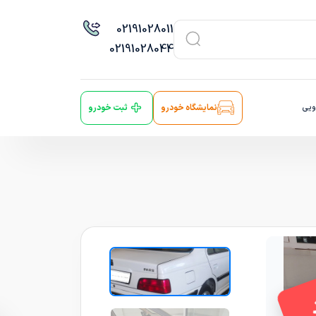
021
91028011
021
91028044
ویی
نمایشگاه خودرو
ثبت خودرو