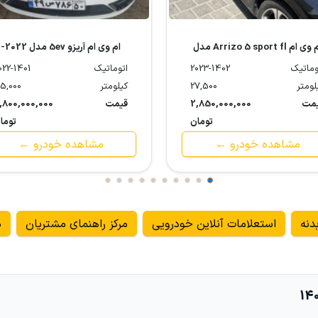
ام وی ام Arrizo 5 sport fl مدل
ام وی ام آریزو 5ev مدل 2022-
1401
2023-1402
وماتیک
2023-1402
اتوماتیک
022-1401
لومتر
27,500
کیلومتر
5,000
مت
2,850,000,000
قیمت
,800,000,000
تومان
توما
مشاهده خودرو ←
مشاهده خودرو ←
دنه
استعلامات آنلاین خودرویی
مرکز راهنمای مشتریان
م