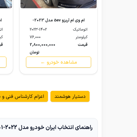
ام وی ام آریزو 5ev مدل 2023-
1402
اتوماتیک
2023-1402
ات
کیلومتر
76,000
کی
قیمت
2,800,000,000
قی
تومان
مشاهده خودرو ←
دستیار هوشمند
اعزام کارشناس فنی و ب
راهنمای انتخاب ایران خودرو مدل 2022-1401