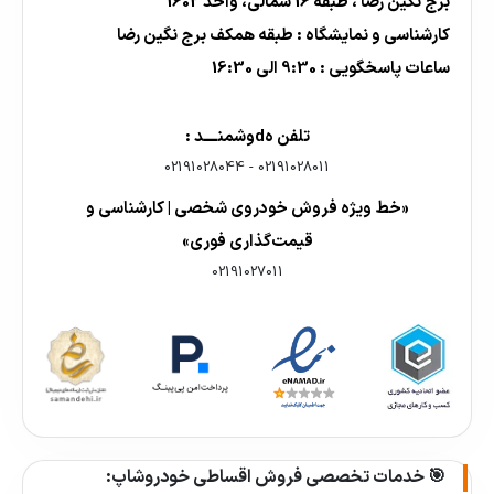
برج نگین رضا ، طبقه 16 شمالی، واحد 1602
کارشناسی و نمایشگاه : طبقه همکف برج نگین رضا
ساعات پاسخگویی : 9:30 الی 16:30
تلفن هdوشمنــــد :
02191028044
-
02191028011
«خط ویژه فروش خودروی شخصی | کارشناسی و
قیمت‌گذاری فوری»
02191027011
🎯 خدمات تخصصی فروش اقساطی خودروشاپ: