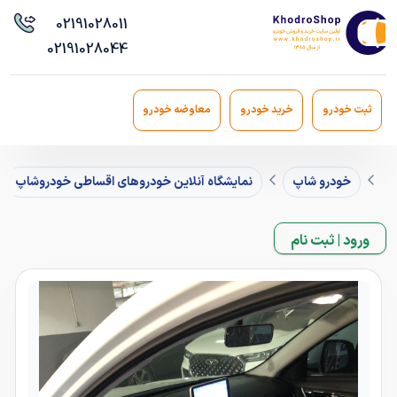
021
91028011
021
91028044
ثبت خودرو
خرید خودرو
معاوضه خودرو
خودرو شاپ
نمایشگاه آنلاین خودروهای اقساطی خودروشاپ
ورود | ثبت نام