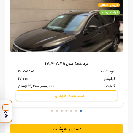
فروش اقساطی
کارشناسی شده
فردا Sx5 مدل 2025-1404
اتوماتیک
2025-1404
کیلومتر
17,000
قیمت
3,450,000,000 تومان
مشاهده خودرو ←
!
اعلان
دستیار هوشمند