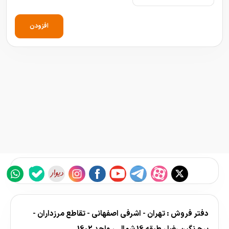
افزودن
دفتر فروش : تهران - اشرفی اصفهانی - تقاطع مرزداران -