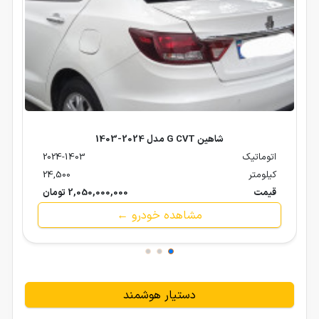
شاهین G CVT مدل 2024-1403
اتوماتیک
2024-1403
کیلومتر
24,500
قیمت
2,050,000,000 تومان
مشاهده خودرو ←
دستیار هوشمند