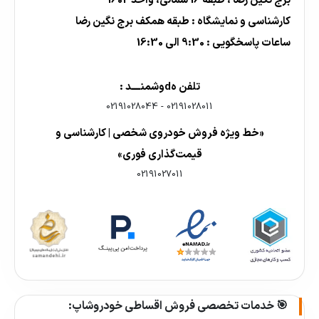
برج نگین رضا ، طبقه 16 شمالی، واحد 1602
کارشناسی و نمایشگاه : طبقه همکف برج نگین رضا
ساعات پاسخگویی : 9:30 الی 16:30
تلفن هdوشمنــــد :
02191028044
-
02191028011
«خط ویژه فروش خودروی شخصی | کارشناسی و
قیمت‌گذاری فوری»
02191027011
🎯 خدمات تخصصی فروش اقساطی خودروشاپ: