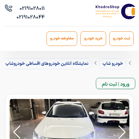
021
91028011
021
91028044
ثبت خودرو
خرید خودرو
معاوضه خودرو
خودرو شاپ
نمایشگاه آنلاین خودروهای اقساطی خودروشاپ
ورود | ثبت نام