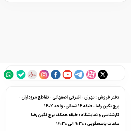
دفتر فروش : تهران - اشرفی اصفهانی - تقاطع مرزداران -
برج نگین رضا ، طبقه 16 شمالی، واحد 1602
کارشناسی و نمایشگاه : طبقه همکف برج نگین رضا
ساعات پاسخگویی : 9:30 الی 16:30