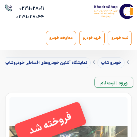
021
91028011
021
91028044
ثبت خودرو
خرید خودرو
معاوضه خودرو
خودرو شاپ
نمایشگاه آنلاین خودروهای اقساطی خودروشاپ
ورود | ثبت نام
فروخته شد