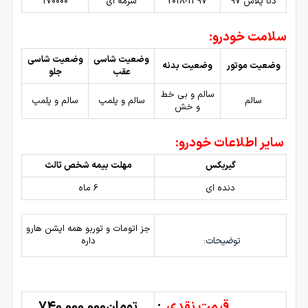
دنا پلاس 97
2018-1397
سرمه ای
170000
سلامت خودرو:
وضعیت شاسی
وضعیت شاسی
وضعیت موتور
وضعیت بدنه
عقب
جلو
سالم و بی خط
سالم
سالم و پلمپ
سالم و پلمپ
و خش
سایر اطلاعات خودرو:
گیربکس
مهلت بیمه شخص ثالث
دنده ای
6 ماه
جز اتومات و توربو همه اپشن هارو
توضیحات:
داره
قیمت نقدی
:
تومان740,000,000