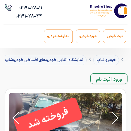
021
91028011
021
91028044
ثبت خودرو
خرید خودرو
معاوضه خودرو
خودرو شاپ
نمایشگاه آنلاین خودروهای اقساطی خودروشاپ
ورود | ثبت نام
فروخته شد