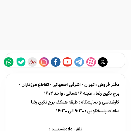
دفتر فروش : تهران - اشرفی اصفهانی - تقاطع مرزداران -
برج نگین رضا ، طبقه 16 شمالی، واحد 1602
کارشناسی و نمایشگاه : طبقه همکف برج نگین رضا
ساعات پاسخگویی : 9:30 الی 16:30
تلفن هdوشمنــــد :