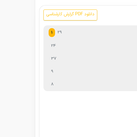
دانلود PDF گزارش کارشناسی
29
1
24
37
9
8