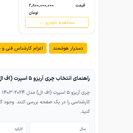
قیمت
2,800,000,000
تومان
مشاهده خودرو ←
دستیار هوشمند
اعزام کارشناس فنی و ب
راهنمای انتخاب چری آریزو ۵ اسپرت (اف ال) مدل 2024-1403
چر
کارشناسی را در یک صفحه بررسی کنند. وجود گ
کنید.
سال
کارکرد