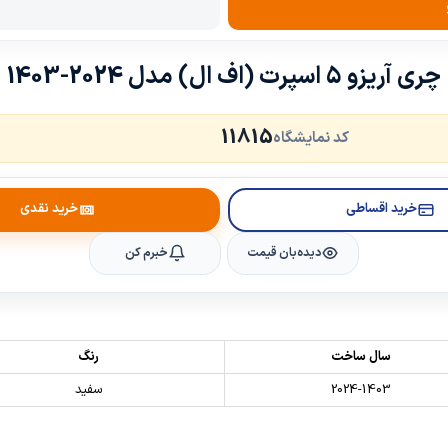
چری آریزو ۵ اسپرت (اف ال) مدل 2024-1403
11815
کد نمایشگاه
خرید اقساطی
خرید نقدی
دیده‌بان قیمت
خبرم کن
سال ساخت
رنگ
2024-1403
سفید