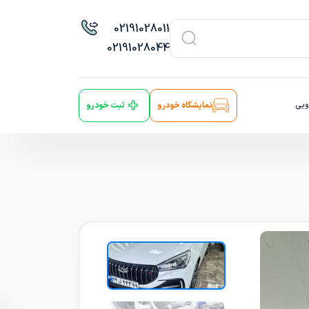
021
91028011
021
91028044
ویی
نمایشگاه خودرو
ثبت خودرو