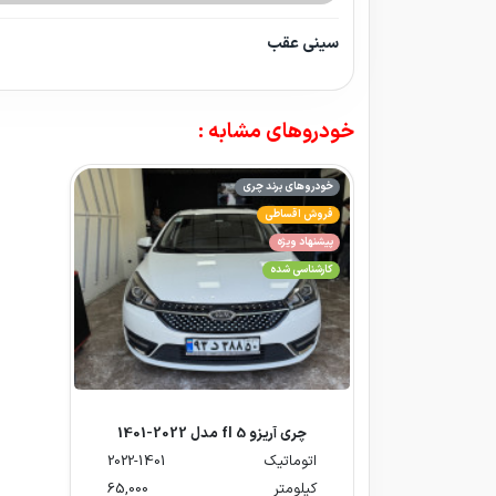
سینی عقب
خودروهای مشابه :
خودروهای برند چری
فروش اقساطی
پیشنهاد ویژه
کارشناسی شده
چری آریزو 5 fl مدل 2022-1401
اتوماتیک
2022-1401
کیلومتر
65,000