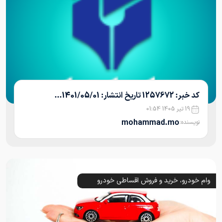
کد خبر: 1257672 تاریخ انتشار: 1401/05/01...
19 تیر 1405 01:54
mohammad.mo
نویسنده:
وام خودرو، خرید و فروش اقساطی خودرو