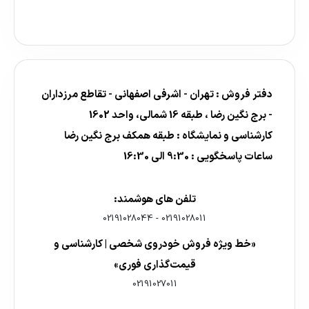
دفتر فروش : تهران - اشرفی اصفهانی - تقاطع مرزداران
- برج نگین رضا ، طبقه 16 شمالی، واحد 1602
کارشناسی و نمایشگاه : طبقه همکف برج نگین رضا
ساعات پاسخگویی : 9:30 الی 16:30
تلفن های هوشمند:
02191028044
-
02191028011
«خط ویژه فروش خودروی شخصی | کارشناسی و
قیمت‌گذاری فوری»
02191027011