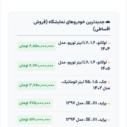
🚗 جدیدترین خودروهای نمایشگاه (فروش
اقساطی)
•
لوکانو، L7، 1.6 لیتر توربو، مدل
6,550,000,000 تومان
1404
•
لوکانو، L7، 1.6 لیتر توربو، مدل
6,760,000,000 تومان
1405
•
جک، S5، 1.5 لیتر اتوماتیک،
3,750,000,000 تومان
مدل 1402
•
پراید، 111، SE، مدل 1397
775,000,000 تومان
•
پراید، 111، SE، مدل 1394
570,000,000 تومان