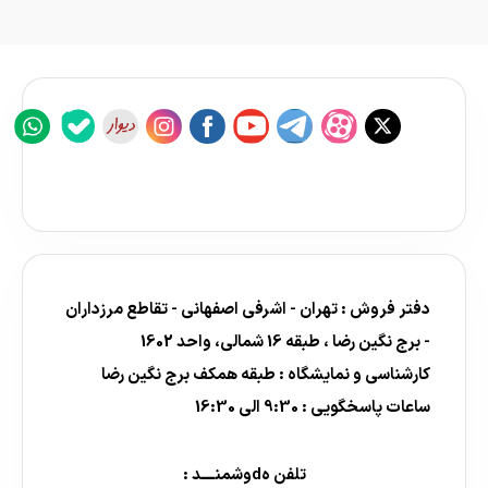
دفتر فروش : تهران - اشرفی اصفهانی - تقاطع مرزداران
- برج نگین رضا ، طبقه 16 شمالی، واحد 1602
کارشناسی و نمایشگاه : طبقه همکف برج نگین رضا
ساعات پاسخگویی : 9:30 الی 16:30
تلفن هdوشمنــــد :