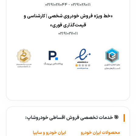
02191028044
-
02191028011
«خط ویژه فروش خودروی شخصی | کارشناسی و
قیمت‌گذاری فوری»
02191027011
🎯 خدمات تخصصی فروش اقساطی خودروشاپ:
محصولات ایران خودرو
ایران خودرو و سایپا