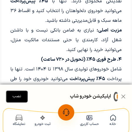
نقدینگی محدودی دارند. تنها با
۴۵٪ پیش‌پرداخت
می‌توانید خودروی دلخواهتان را انتخاب کنید و اقساط ۳۶
ماهه سبک و قابل‌مدیریتی داشته باشید.
مزیت اصلی:
نیازی به ضامن بانکی نیست و با داشتن
شغل آزاد، کارمندی یا حتی مستندات مالکیت منزل،
می‌توانید خرید را نهایی کنید.
۴. طرح فوری ۴۵٪ (تحویل در <۷۲ ساعت)
شامل خودروهای تولیدی سال ۱۳۹۸ تا ۱۴۰۴ است. تنها با
پرداخت
۴۵٪ پیش‌پرداخت
می‌توانید خودروی خود را طی
کمتر از سه روز کاری تحویل بگیرید.
اپلیکیشن خودرو شاپ
نصب
در این طرح سند به نام خریدار صادر می‌شود و تنها
چک
صیادی معتبر
لازم است.
۵. طرح فوری ۶۰٪ (سند آزاد از روز اول)
خانه
حساب کاربری
ثبت خودرو
نمایشگاه
ویژه خریداران عجول و کسانی که قصد
تعویض خودرو