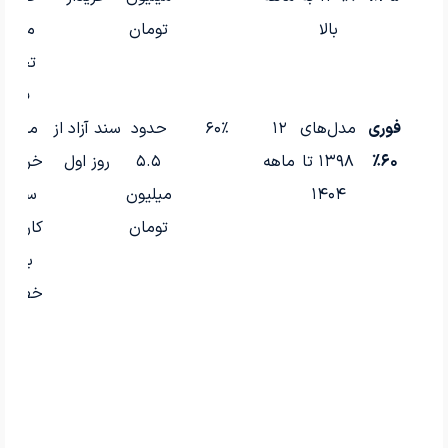
بالا
تومان
معتبر،
تحویل
فوری
فوری
مدل‌های
۱۲
۶۰٪
حدود
سند آزاد از
محبوب
۶۰٪
۱۳۹۸ تا
ماهه
۵.۵
روز اول
خریدار
۱۴۰۴
میلیون
سریع 
تومان
کارمند
بخش
خصوص