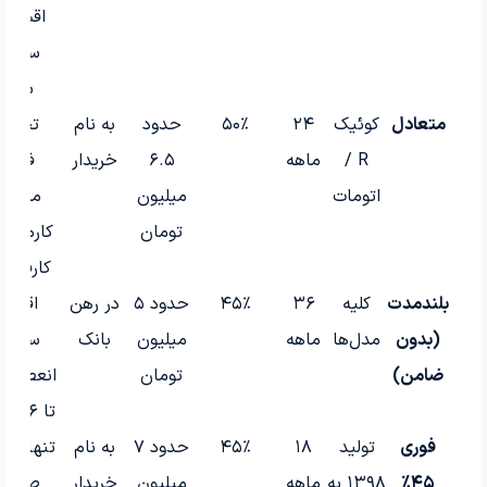
اقساطی
ساده 
سریع
متعادل
کوئیک
۲۴
۵۰٪
حدود
به نام
تحویل
R /
ماهه
۶.۵
خریدار
فوری،
اتومات
میلیون
محبوب
تومان
کارمندان
کارفرمای
بلندمدت
کلیه
۳۶
۴۵٪
حدود ۵
در رهن
اقساط
(بدون
مدل‌ها
ماهه
میلیون
بانک
سبک و
ضامن)
تومان
انعطاف‌پ
تا ۳۶ ماهه
فوری
تولید
۱۸
۴۵٪
حدود ۷
به نام
تنها با
۴۵٪
۱۳۹۸ به
ماهه
میلیون
خریدار
صیادی