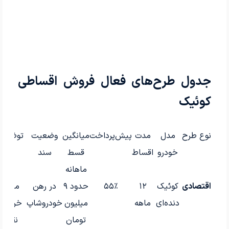
جدول طرح‌های فعال فروش اقساطی
کوئیک
نوع طرح
مدل
مدت
پیش‌پرداخت
میانگین
وضعیت
توضیحا
خودرو
اقساط
قسط
سند
ماهانه
اقتصادی
کوئیک
۱۲
۵۵٪
حدود ۹
در رهن
مناسب
دنده‌ای
ماهه
میلیون
خودرو‌شاپ
خریدار
تومان
نقدی–