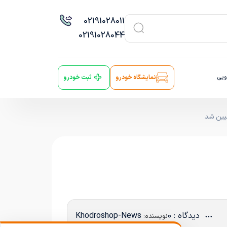
021
91028011
021
91028044
ویی
نمایشگاه خودرو
ثبت خودرو
دیدگاه : 0
Khodroshop-News
نویسنده: