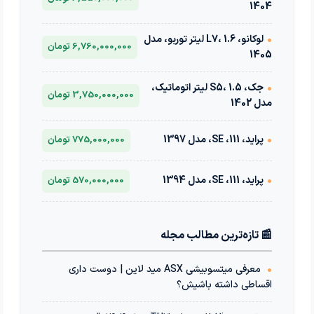
1404
•
لوکانو، L7، 1.6 لیتر توربو، مدل
6,760,000,000 تومان
1405
•
جک، S5، 1.5 لیتر اتوماتیک،
3,750,000,000 تومان
مدل 1402
•
پراید، 111، SE، مدل 1397
775,000,000 تومان
•
پراید، 111، SE، مدل 1394
570,000,000 تومان
📰 تازه‌ترین مطالب مجله
•
معرفی میتسوبیشی ASX مید لاین | دوست داری
اقساطی داشته باشیش؟