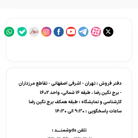
دفتر فروش : تهران - اشرفی اصفهانی - تقاطع مرزداران
- برج نگین رضا ، طبقه 16 شمالی، واحد 1602
کارشناسی و نمایشگاه : طبقه همکف برج نگین رضا
ساعات پاسخگویی : 9:30 الی 16:30
تلفن هdوشمنــــد :