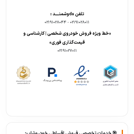
تلفن هdوشمنــــد :
02191028044
-
02191028011
«خط ویژه فروش خودروی شخصی | کارشناسی و
قیمت‌گذاری فوری»
02191027011
🎯 خدمات تخصصی فروش اقساطی خودروشاپ: