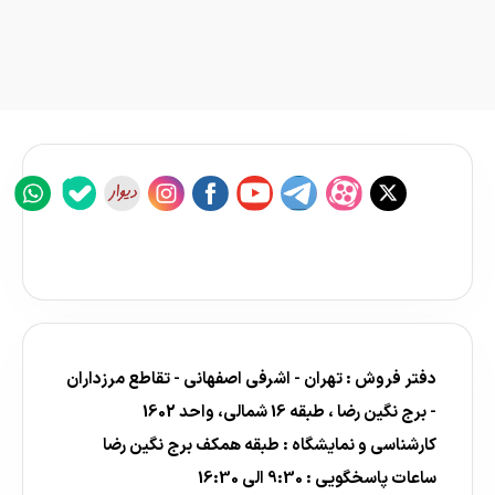
دفتر فروش : تهران - اشرفی اصفهانی - تقاطع مرزداران
- برج نگین رضا ، طبقه 16 شمالی، واحد 1602
کارشناسی و نمایشگاه : طبقه همکف برج نگین رضا
ساعات پاسخگویی : 9:30 الی 16:30