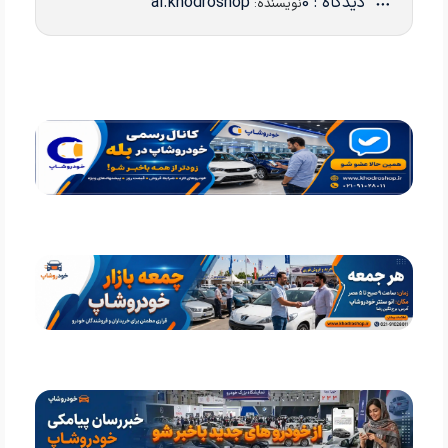
دیدگاه : 0
ai.khodroshop
نویسنده: