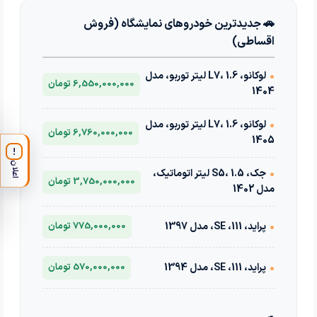
🚗 جدیدترین خودروهای نمایشگاه (فروش
اقساطی)
•
لوکانو، L7، 1.6 لیتر توربو، مدل
6,550,000,000 تومان
1404
•
لوکانو، L7، 1.6 لیتر توربو، مدل
6,760,000,000 تومان
1405
!
اعلان
•
جک، S5، 1.5 لیتر اتوماتیک،
3,750,000,000 تومان
مدل 1402
•
پراید، 111، SE، مدل 1397
775,000,000 تومان
•
پراید، 111، SE، مدل 1394
570,000,000 تومان