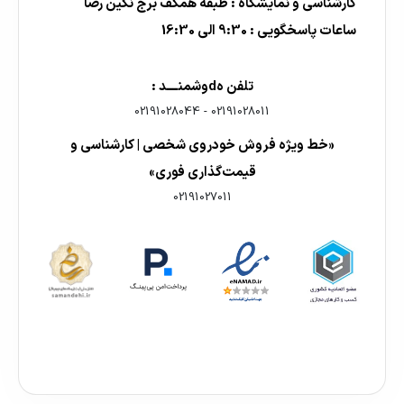
کارشناسی و نمایشگاه : طبقه همکف برج نگین رضا
ساعات پاسخگویی : 9:30 الی 16:30
تلفن هdوشمنــــد :
02191028044
-
02191028011
«خط ویژه فروش خودروی شخصی | کارشناسی و
قیمت‌گذاری فوری»
02191027011