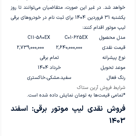
خواهد شد. در غیر این صورت، متقاضیان می‌توانند تا روز
یکشنبه 31 فروردین 1404 برای ثبت نام در خودروهای برقی
لیپ موتور اقدام کنند:
مدل محصول
C01-625EX
C11-580EX
قیمت نقدی
2,640,000,000
2,739,000,000
نوع پیشرانه
تمام برقی
موعد تحویل
خرداد 1404
رنگ فعال
سفید،مشکی،خاکستری
شرایط فروش آرین ستاک
*تمامی قیمت‌ها به تومان نمایش داده شده است.
فروش نقدی لیپ موتور برقی: اسفند
1403