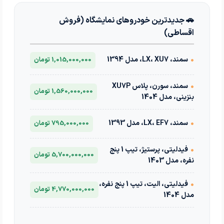
🚗 جدیدترین خودروهای نمایشگاه (فروش
اقساطی)
•
سمند، LX، XU7، مدل 1394
1,015,000,000 تومان
•
سمند، سورن، پلاس XU7P
1,560,000,000 تومان
بنزینی، مدل 1404
•
سمند، LX، EF7، مدل 1393
795,000,000 تومان
•
فیدلیتی، پرستیژ، تیپ 1 پنج
5,700,000,000 تومان
نفره، مدل 1403
•
فیدلیتی، الیت، تیپ 1 پنج نفره،
4,770,000,000 تومان
مدل 1404