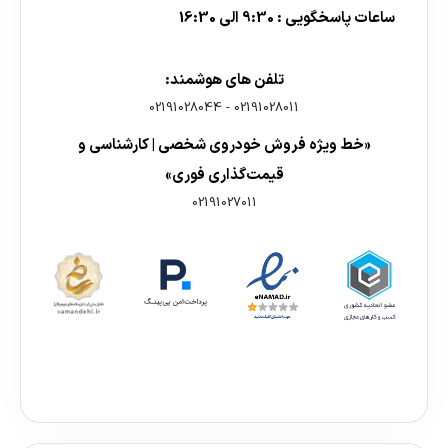
ساعات پاسخگویی : 9:30 الی 16:30
تلفن های هوشمند:
02191028044
-
02191028011
«خط ویژه فروش خودروی شخصی | کارشناسی و
قیمت‌گذاری فوری»
02191027011