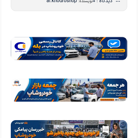
دیدگاه : 0
ai.khodroshop
نویسنده: