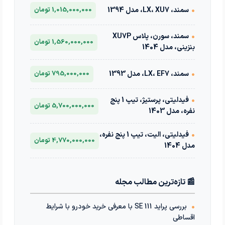
•
سمند، LX، XU7، مدل 1394
1,015,000,000 تومان
•
سمند، سورن، پلاس XU7P
1,560,000,000 تومان
بنزینی، مدل 1404
•
سمند، LX، EF7، مدل 1393
795,000,000 تومان
•
فیدلیتی، پرستیژ، تیپ 1 پنج
5,700,000,000 تومان
نفره، مدل 1403
•
فیدلیتی، الیت، تیپ 1 پنج نفره،
4,770,000,000 تومان
مدل 1404
📰 تازه‌ترین مطالب مجله
•
بررسی پراید 111 SE با معرفی خرید خودرو با شرایط
اقساطی