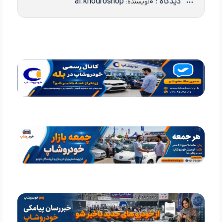
دیدگاه : 0
ai.khodroshop
نویسنده: