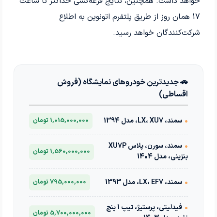
خواهد داشت. همچنین، نتایج قرعه‌کشی حداکثر تا ساعت
17 همان روز از طریق پلتفرم اتونوین به اطلاع
شرکت‌کنندگان خواهد رسید.
🚗 جدیدترین خودروهای نمایشگاه (فروش
اقساطی)
•
سمند، LX، XU7، مدل 1394
1,015,000,000 تومان
•
سمند، سورن، پلاس XU7P
1,560,000,000 تومان
بنزینی، مدل 1404
•
سمند، LX، EF7، مدل 1393
795,000,000 تومان
•
فیدلیتی، پرستیژ، تیپ 1 پنج
5,700,000,000 تومان