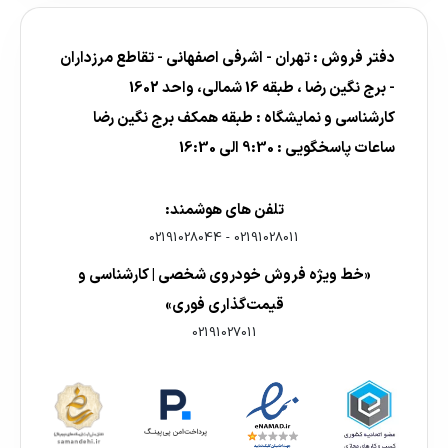
دفتر فروش : تهران - اشرفی اصفهانی - تقاطع مرزداران
- برج نگین رضا ، طبقه 16 شمالی، واحد 1602
کارشناسی و نمایشگاه : طبقه همکف برج نگین رضا
ساعات پاسخگویی : 9:30 الی 16:30
تلفن های هوشمند:
02191028044
-
02191028011
«خط ویژه فروش خودروی شخصی | کارشناسی و
قیمت‌گذاری فوری»
02191027011