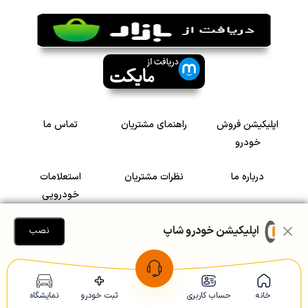
اپلیکیشن فروش
راهنمای مشتریان
تماس ما
خودرو
درباره ما
نظرات مشتریان
استعلامات
خودرویی
سرمایه گذاری در
رضایت مشتریان
اپلیکیشن خودرو شاپ
نصب
خودرو
Copyright © 2005-2026
Khodroshop.ir
خانه
حساب کاربری
ثبت خودرو
نمایشگاه