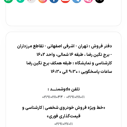
دفتر فروش : تهران - اشرفی اصفهانی - تقاطع مرزداران
- برج نگین رضا ، طبقه 16 شمالی، واحد 1602
کارشناسی و نمایشگاه : طبقه همکف برج نگین رضا
ساعات پاسخگویی : 9:30 الی 16:30
تلفن هdوشمنــــد :
02191028044
-
02191028011
«خط ویژه فروش خودروی شخصی | کارشناسی و
قیمت‌گذاری فوری»
02191027011