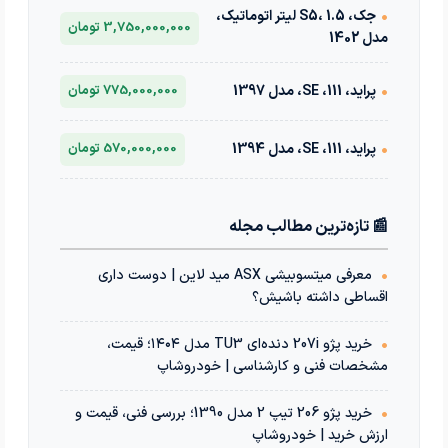
•
جک، S5، 1.5 لیتر اتوماتیک،
3,750,000,000 تومان
مدل 1402
•
پراید، 111، SE، مدل 1397
775,000,000 تومان
•
پراید، 111، SE، مدل 1394
570,000,000 تومان
📰 تازه‌ترین مطالب مجله
•
معرفی میتسوبیشی ASX مید لاین | دوست داری
اقساطی داشته باشیش؟
•
خرید پژو 207i دنده‌ای TU3 مدل ۱۴۰۴؛ قیمت،
مشخصات فنی و کارشناسی | خودروشاپ
•
خرید پژو 206 تیپ 2 مدل 1390؛ بررسی فنی، قیمت و
ارزش خرید | خودروشاپ