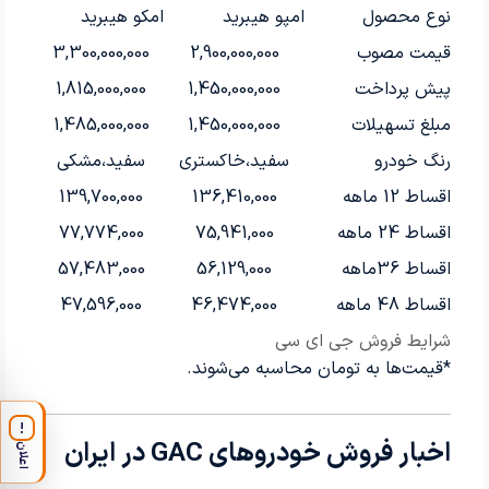
نوع محصول
امپو هیبرید
امکو هیبرید
قیمت مصوب
2,900,000,000
3,300,000,000
پیش پرداخت
1,450,000,000
1,815,000,000
مبلغ تسهیلات
1,450,000,000
1,485,000,000
رنگ خودرو
سفید،خاکستری
سفید،مشکی
اقساط 12 ماهه
136,410,000
139,700,000
اقساط 24 ماهه
75,941,000
77,774,000
اقساط 36ماهه
56,129,000
57,483,000
اقساط 48 ماهه
46,474,000
47,596,000
شرایط فروش جی ای سی
*قیمت‌ها به تومان محاسبه می‌شوند.
!
اخبار فروش خودروهای GAC در ایران
اعلان