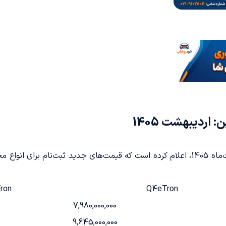
اردیبهشت 1405
شرکت اطلس رادین خودرو، از تاریخ 13 اردیبهشت‌ماه 1405، اعلام کرده است که قیمت‌های ج
ron
Q4eTron
7,980,000,000
9,645,000,000