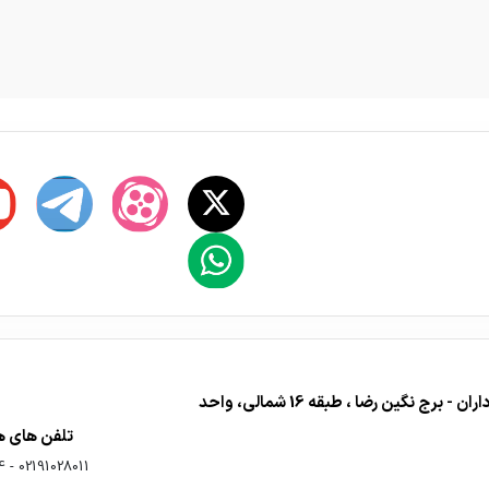
دفتر فروش : تهران - اشرفی اصفهانی - تقاطع مرزداران - برج نگین رضا ، طبقه 16 شمالی، واحد
تلفن های 
4
-
02191028011