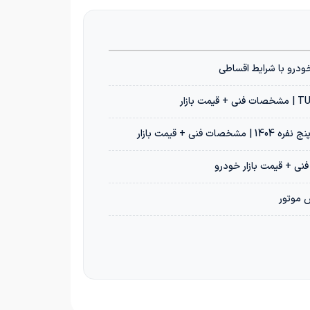
س موتور