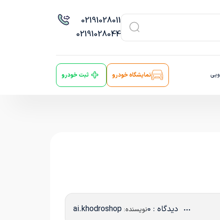
021
91028011
021
91028044
ویی
نمایشگاه خودرو
ثبت خودرو
دیدگاه : 0
ai.khodroshop
نویسنده: