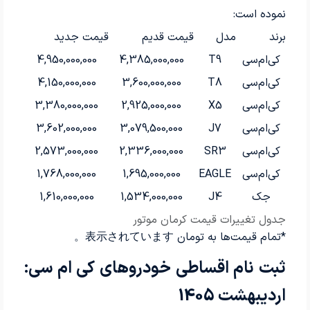
نموده است:
برند
مدل
قیمت قدیم
قیمت جدید
کی‌ام‌سی
T9
4,385,000,000
4,950,000,000
کی‌ام‌سی
T8
3,600,000,000
4,150,000,000
کی‌ام‌سی
X5
2,925,000,000
3,380,000,000
کی‌ام‌سی
J7
3,079,500,000
3,602,000,000
کی‌ام‌سی
SR3
2,336,000,000
2,573,000,000
کی‌ام‌سی
EAGLE
1,695,000,000
1,768,000,000
جک
J4
1,534,000,000
1,610,000,000
جدول تغییرات قیمت کرمان موتور
*تمام قیمت‌ها به تومان 表示されています。
ثبت نام اقساطی خودروهای کی ام سی:
اردیبهشت 1405