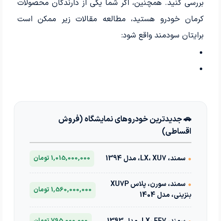
بررسی کنید. همچنین، اگر شما یکی از دارندگان محصولات
کرمان خودرو هستید، مطالعه مقالات زیر ممکن است
برایتان سودمند واقع شود:
🚗 جدیدترین خودروهای نمایشگاه (فروش
اقساطی)
•
سمند، LX، XU7، مدل 1394
1,015,000,000 تومان
•
سمند، سورن، پلاس XU7P
1,560,000,000 تومان
بنزینی، مدل 1404