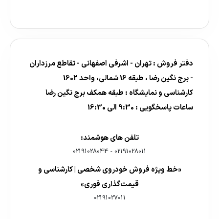
دفتر فروش : تهران - اشرفی اصفهانی - تقاطع مرزداران
- برج نگین رضا ، طبقه 16 شمالی، واحد 1602
کارشناسی و نمایشگاه : طبقه همکف برج نگین رضا
ساعات پاسخگویی : 9:30 الی 16:30
تلفن های هوشمند:
02191028044
-
02191028011
«خط ویژه فروش خودروی شخصی | کارشناسی و
قیمت‌گذاری فوری»
02191027011