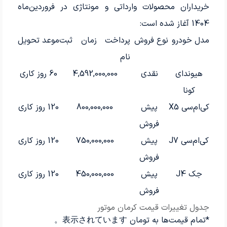
خریداران محصولات وارداتی و مونتاژی در فروردین‌ماه
1404 آغاز شده است:
مدل خودرو
نوع فروش
پرداخت زمان ثبت
موعد تحویل
نام
هیوندای
نقدی
4,592,000,000
60 روز کاری
کونا
کی‌ام‌سی X5
پیش
800,000,000
120 روز کاری
فروش
کی‌ام‌سی J7
پیش
750,000,000
120 روز کاری
فروش
جک J4
پیش
450,000,000
120 روز کاری
فروش
جدول تغییرات قیمت کرمان موتور
*تمام قیمت‌ها به تومان 表示されています。