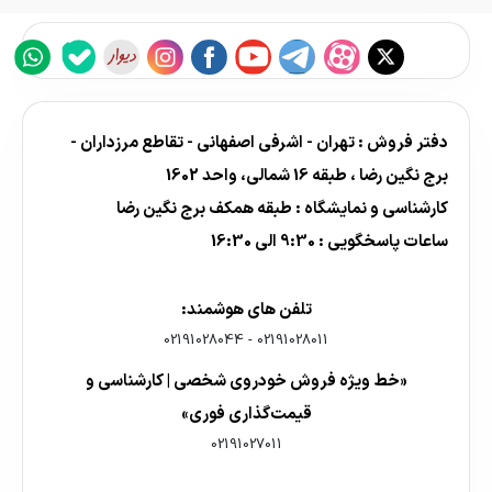
دفتر فروش : تهران - اشرفی اصفهانی - تقاطع مرزداران -
برج نگین رضا ، طبقه 16 شمالی، واحد 1602
کارشناسی و نمایشگاه : طبقه همکف برج نگین رضا
ساعات پاسخگویی : 9:30 الی 16:30
تلفن های هوشمند:
02191028044
-
02191028011
«خط ویژه فروش خودروی شخصی | کارشناسی و
قیمت‌گذاری فوری»
02191027011