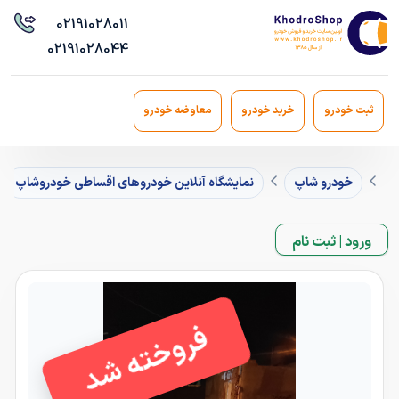
021
91028011
021
91028044
ثبت خودرو
خرید خودرو
معاوضه خودرو
خودرو شاپ
نمایشگاه آنلاین خودروهای اقساطی خودروشاپ
ورود | ثبت نام
فروخته شد