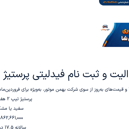
 و ثبت نام فیدلیتی پرستیژ و پرای
پرستیژ تیپ 2 هفت نفره
سفید یا مشک
,862,661,000
سالانه 17.5 درصد