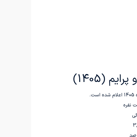
م (1405)
ی
3