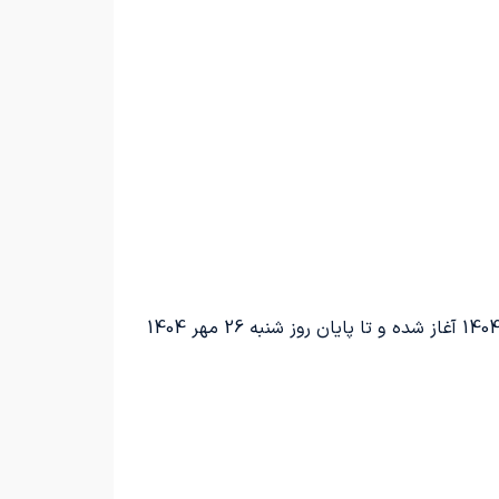
فرآیند پیش ثبت نام برای خودرو فیدلیتی الیت، که مخصوص متقاضیان طرح عادی می‌باشد، از روز چهارشنبه 23 مهر 1404 آغاز شده و تا پایان روز شنبه 26 مهر 1404