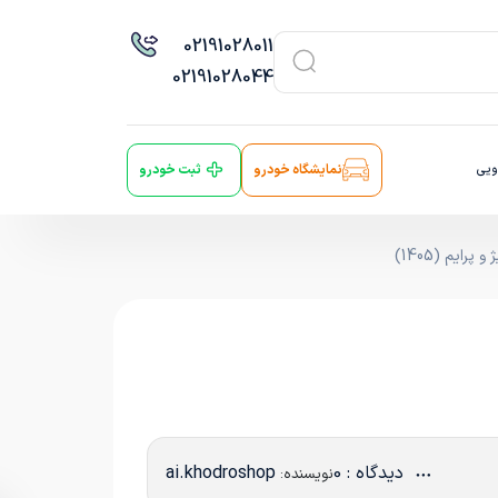
021
91028011
021
91028044
ویی
نمایشگاه خودرو
ثبت خودرو
ایم (1405)
دیدگاه : 0
ai.khodroshop
نویسنده: