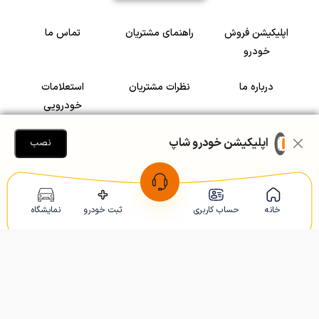
اپلیکیشن فروش
راهنمای مشتریان
تماس ما
خودرو
درباره ما
نظرات مشتریان
استعلامات
خودرویی
سرمایه گذاری در
رضایت مشتریان
اپلیکیشن خودرو شاپ
نصب
خودرو
Copyright © 2005-2026
Khodroshop.ir
خانه
حساب کاربری
ثبت خودرو
نمایشگاه