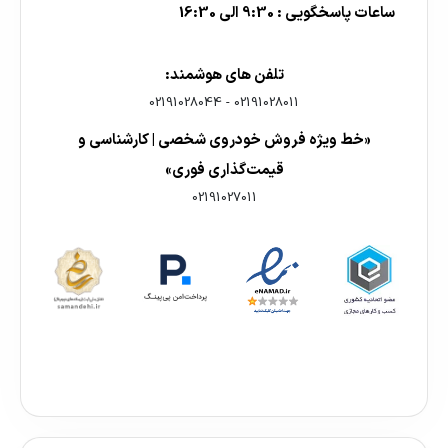
ساعات پاسخگویی : 9:30 الی 16:30
تلفن های هوشمند:
02191028044
-
02191028011
«خط ویژه فروش خودروی شخصی | کارشناسی و
قیمت‌گذاری فوری»
02191027011