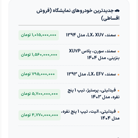
🚗 جدیدترین خودروهای نمایشگاه (فروش
اقساطی)
•
سمند، LX، XU7، مدل 1394
1,015,000,000 تومان
•
سمند، سورن، پلاس XU7P
1,560,000,000 تومان
بنزینی، مدل 1404
•
سمند، LX، EF7، مدل 1393
795,000,000 تومان
•
فیدلیتی، پرستیژ، تیپ 1 پنج
5,700,000,000 تومان
نفره، مدل 1403
•
فیدلیتی، الیت، تیپ 1 پنج نفره،
4,770,000,000 تومان
مدل 1404