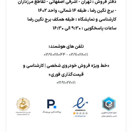
دفتر فروش : تهران - اشرفی اصفهانی - تقاطع مرزداران
- برج نگین رضا ، طبقه 16 شمالی، واحد 1602
کارشناسی و نمایشگاه : طبقه همکف برج نگین رضا
ساعات پاسخگویی : 9:30 الی 16:30
تلفن های هوشمند:
02191028044
-
02191028011
«خط ویژه فروش خودروی شخصی | کارشناسی و
قیمت‌گذاری فوری»
02191027011