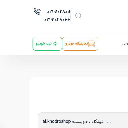
021
91028011
021
91028044
ویی
نمایشگاه خودرو
ثبت خودرو
دیدگاه : 0
ai.khodroshop
نویسنده: