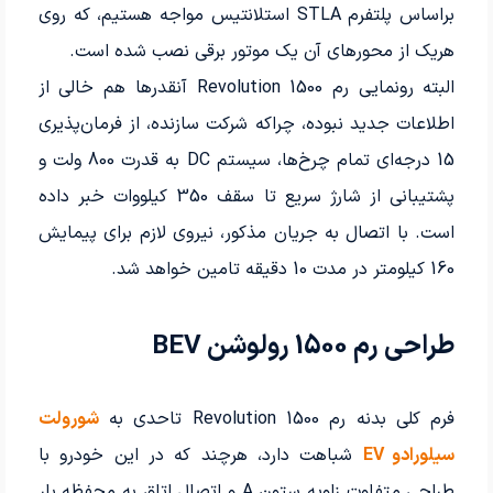
براساس پلتفرم STLA استلانتیس مواجه هستیم، که روی
هریک از محورهای آن یک موتور برقی نصب شده است.
البته رونمایی رم 1500 Revolution آنقدرها هم خالی از
اطلاعات جدید نبوده، چراکه شرکت سازنده، از فرمان‌پذیری
15 درجه­‌ای تمام چرخ‌ها، سیستم DC به قدرت 800 ولت و
پشتیبانی از شارژ سریع تا سقف 350 کیلووات خبر داده
است. با اتصال به جریان مذکور، نیروی لازم برای پیمایش
160 کیلومتر در مدت 10 دقیقه تامین خواهد شد.
طراحی رم 1500 رولوشن BEV
فرم کلی بدنه رم 1500 Revolution تاحدی به
شورولت
سیلورادو EV
شباهت دارد، هرچند که در این خودرو با
طراحی متفاوت زاویه ستون A و اتصال اتاق به محفظه بار