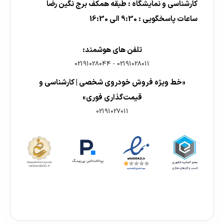
کارشناسی و نمایشگاه : طبقه همکف برج نگین رضا
ساعات پاسخگویی : 9:30 الی 16:30
تلفن های هوشمند:
02191028044
-
02191028011
«خط ویژه فروش خودروی شخصی | کارشناسی و
قیمت‌گذاری فوری»
02191027011