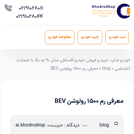
021
91028011
021
91028044
ثبت خودرو
خرید خودرو
معاوضه خودرو
خودرو شاپ، خرید و فروش خودرو اقساطی مدل ۹۰ به بالا با ضمانت
کارشناسی
»
blog
» معرفی رم 1500 رولوشن BEV
معرفی رم 1500 رولوشن BEV
blog
دیدگاه : 0
ai.khodroshop
نویسنده: