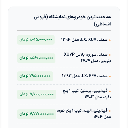
🚗 جدیدترین خودروهای نمایشگاه (فروش
اقساطی)
•
سمند، LX، XU7، مدل 1394
1,015,000,000 تومان
•
سمند، سورن، پلاس XU7P
1,560,000,000 تومان
بنزینی، مدل 1404
•
سمند، LX، EF7، مدل 1393
795,000,000 تومان
•
فیدلیتی، پرستیژ، تیپ 1 پنج
5,700,000,000 تومان
نفره، مدل 1403
•
فیدلیتی، الیت، تیپ 1 پنج نفره،
4,770,000,000 تومان
مدل 1404