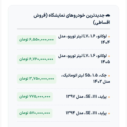
🚗 جدیدترین خودروهای نمایشگاه (فروش
اقساطی)
•
لوکانو، L7، 1.6 لیتر توربو، مدل
6,550,000,000 تومان
1404
•
لوکانو، L7، 1.6 لیتر توربو، مدل
6,760,000,000 تومان
1405
•
جک، S5، 1.5 لیتر اتوماتیک،
3,750,000,000 تومان
مدل 1402
•
پراید، 111، SE، مدل 1397
775,000,000 تومان
•
پراید، 111، SE، مدل 1394
570,000,000 تومان