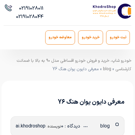
021
91028011
021
91028044
ثبت خودرو
خرید خودرو
معاوضه خودرو
خودرو شاپ، خرید و فروش خودرو اقساطی مدل ۹۰ به بالا با ضمانت
کارشناسی
»
blog
» معرفی دایون یوان هنگ Y6
معرفی دایون یوان هنگ Y6
blog
دیدگاه : 0
ai.khodroshop
نویسنده: