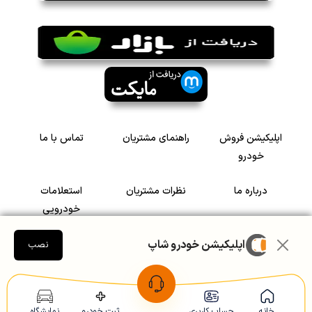
اپلیکیشن فروش
راهنمای مشتریان
تماس با ما
خودرو
درباره ما
نظرات مشتریان
استعلامات
خودرویی
اپلیکیشن خودرو شاپ
سرمایه گذاری در
رضایت مشتریان
نصب
خودرو
Copyright © 2005-2026
Khodroshop.ir
خانه
حساب کاربری
ثبت خودرو
نمایشگاه