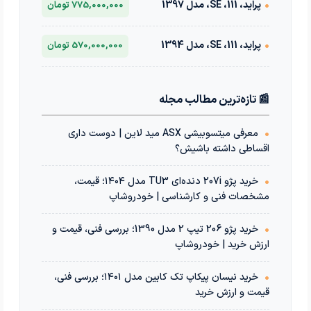
•
پراید، 111، SE، مدل 1397
775,000,000 تومان
•
پراید، 111، SE، مدل 1394
570,000,000 تومان
📰 تازه‌ترین مطالب مجله
•
معرفی میتسوبیشی ASX مید لاین | دوست داری
اقساطی داشته باشیش؟
•
خرید پژو 207i دنده‌ای TU3 مدل ۱۴۰۴؛ قیمت،
مشخصات فنی و کارشناسی | خودروشاپ
•
خرید پژو 206 تیپ 2 مدل 1390؛ بررسی فنی، قیمت و
ارزش خرید | خودروشاپ
•
خرید نیسان پیکاپ تک کابین مدل ۱۴۰۱؛ بررسی فنی،
قیمت و ارزش خرید