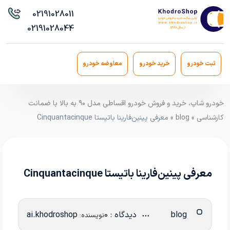
021
91028011
021
91028044
ثبت خودرو
خرید خودرو
معاوضه خودرو
خودرو شاپ، خرید و فروش خودرو اقساطی مدل ۹۰ به بالا با ضمانت
کارشناسی
»
blog
» معرفی پینین‌فارینا باتیستا Cinquantacinque
معرفی پینین‌فارینا باتیستا Cinquantacinque
blog
دیدگاه : 0
ai.khodroshop
نویسنده: