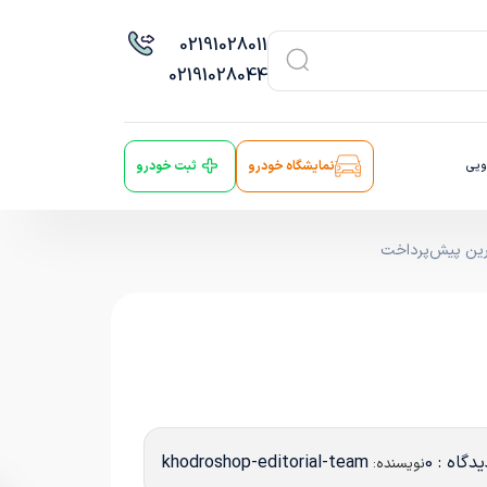
021
91028011
021
91028044
ویی
نمایشگاه خودرو
ثبت خودرو
ترین پیش‌پرداخت
دگاه : 0
khodroshop-editorial-team
نویسنده: