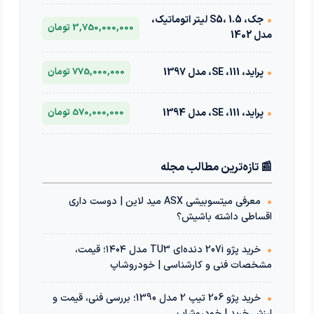
•
جک، S5، 1.5 لیتر اتوماتیک،
3,750,000,000 تومان
مدل 1402
•
پراید، 111، SE، مدل 1397
775,000,000 تومان
•
پراید، 111، SE، مدل 1394
570,000,000 تومان
📰 تازه‌ترین مطالب مجله
•
معرفی میتسوبیشی ASX مید لاین | دوست داری
اقساطی داشته باشیش؟
•
خرید پژو 207i دنده‌ای TU3 مدل ۱۴۰۴؛ قیمت،
مشخصات فنی و کارشناسی | خودروشاپ
•
خرید پژو 206 تیپ 2 مدل 1390؛ بررسی فنی، قیمت و
ارزش خرید | خودروشاپ