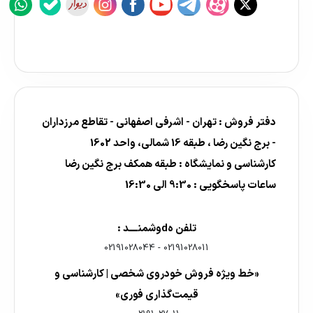
دفتر فروش : تهران - اشرفی اصفهانی - تقاطع مرزداران
- برج نگین رضا ، طبقه 16 شمالی، واحد 1602
کارشناسی و نمایشگاه : طبقه همکف برج نگین رضا
ساعات پاسخگویی : 9:30 الی 16:30
تلفن هdوشمنــــد :
02191028044
-
02191028011
«خط ویژه فروش خودروی شخصی | کارشناسی و
قیمت‌گذاری فوری»