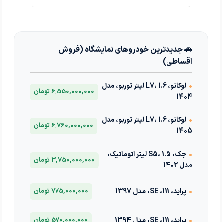
🚗 جدیدترین خودروهای نمایشگاه (فروش
اقساطی)
•
لوکانو، L7، 1.6 لیتر توربو، مدل
6,550,000,000 تومان
1404
•
لوکانو، L7، 1.6 لیتر توربو، مدل
6,760,000,000 تومان
1405
•
جک، S5، 1.5 لیتر اتوماتیک،
3,750,000,000 تومان
مدل 1402
•
پراید، 111، SE، مدل 1397
775,000,000 تومان
•
پراید، 111، SE، مدل 1394
570,000,000 تومان