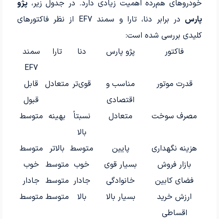
خودروهای هم‌رده اهمیت زیادی دارد. در جدول زیر،
پژو
پارس
در برابر دنا، تارا و سمند EF7 از نظر فاکتورهای
کلیدی بررسی شده است:
فاکتور
پژو پارس
دنا
تارا
سمند
EF7
قدرت موتور
مناسب و
قوی‌تر
متعادل
قابل
اقتصادی
قبول
مصرف سوخت
متعادل
نسبتاً
بهینه
متوسط
بالا
هزینه نگهداری
پایین
متوسط
بالاتر
متوسط
بازار فروش
بسیار قوی
خوب
متوسط
خوب
فضای کابین
خانوادگی
جادار
متوسط
جادار
ارزش خرید
بسیار بالا
بالا
متوسط
متوسط
اقساطی