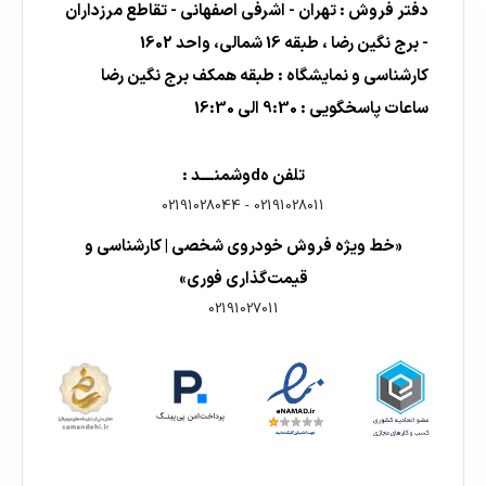
دفتر فروش : تهران - اشرفی اصفهانی - تقاطع مرزداران
- برج نگین رضا ، طبقه 16 شمالی، واحد 1602
کارشناسی و نمایشگاه : طبقه همکف برج نگین رضا
ساعات پاسخگویی : 9:30 الی 16:30
تلفن هdوشمنــــد :
02191028044
-
02191028011
«خط ویژه فروش خودروی شخصی | کارشناسی و
قیمت‌گذاری فوری»
02191027011