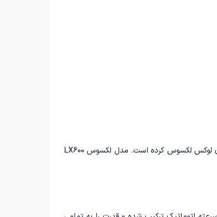
بهمن 1404: انرژی موتور آسیا، یکی از پیشتازان واردات محصولات تویوتا به ایران، اخیراً اقدام به واردات یکی از مدل‌های لوکس لکسوس کرده است. مدل لکسوس LX600
دار تازه لکسوس دارای یک موتور V6 توئین توربوشارژ با ظرفیت ۳.۵ لیتر است. این توان بالا با یک گیربکس ۱۰ سرعته اتوماتیک ترکیب شده و قدرت را به تمامی