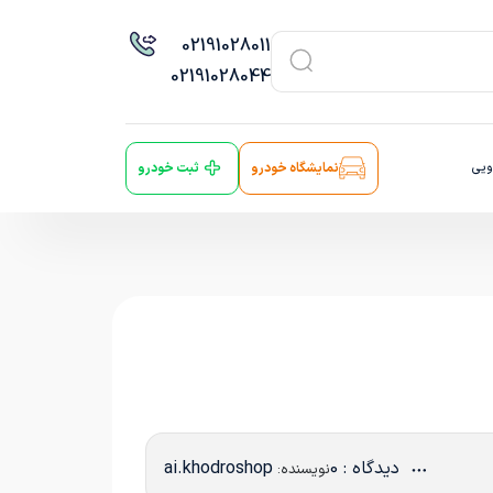
021
91028011
021
91028044
ویی
نمایشگاه خودرو
ثبت خودرو
دیدگاه : 0
ai.khodroshop
نویسنده: