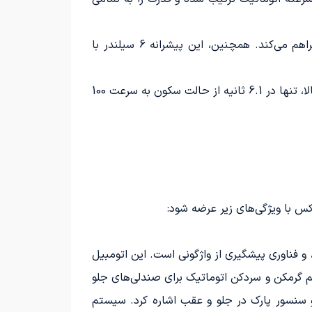
موتور قدرتمند لکسوس LX600 با خروجی 409 اسب بخار و گشتاور 650 نیوتن متر، تجربه‌ای بی‌نظیر از رانندگی را فراهم می‌کند. همچنین، این پیشرانه 6 سیلندر با
لکسوس ال ایکس 600 با ابعاد بزرگ و وزن قابل توجه خود، توانسته است با بهره‌گیری از پیشرانه‌ای قدرتمند و با حجم بالا، تنها در 6.1 ثانیه از حالت سکون به سرعت 100
س با ویژگی‌های زیر عرضه شود:
نقطه ایمنی، سیستم هشدار خروج از خط، و فناوری پیشگیری از واژگونی است. این اتومبیل
م گرمکن و سردکن اتوماتیک برای صندلی‌های جلو
 و سنسور پارک در جلو و عقب اشاره کرد. سیستم