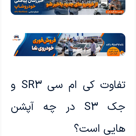
تفاوت کی ام سی SR3 و
جک S3 در چه آپشن
هایی است؟