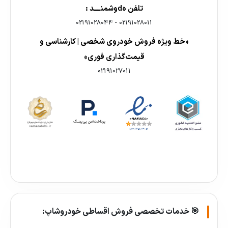
تلفن هdوشمنــــد :
02191028044
-
02191028011
«خط ویژه فروش خودروی شخصی | کارشناسی و
قیمت‌گذاری فوری»
02191027011
🎯 خدمات تخصصی فروش اقساطی خودروشاپ: