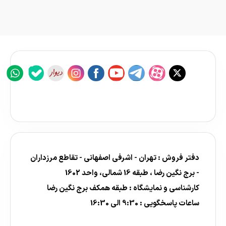
دفتر فروش : تهران - اشرفی اصفهانی - تقاطع مرزداران
- برج نگین رضا ، طبقه 16 شمالی، واحد 1602
کارشناسی و نمایشگاه : طبقه همکف برج نگین رضا
ساعات پاسخگویی : 9:30 الی 16:30