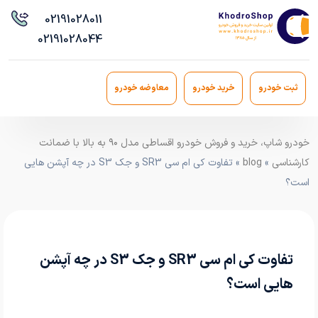
021
91028011
021
91028044
ثبت خودرو
خرید خودرو
معاوضه خودرو
خودرو شاپ، خرید و فروش خودرو اقساطی مدل ۹۰ به بالا با ضمانت
کارشناسی
»
blog
» تفاوت کی ام سی SR3 و جک S3 در چه آپشن هایی
است؟
تفاوت کی ام سی SR3 و جک S3 در چه آپشن
هایی است؟