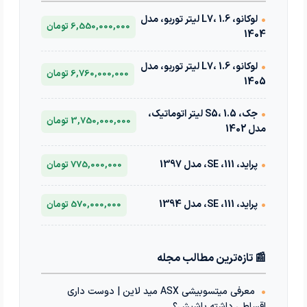
•
لوکانو، L7، 1.6 لیتر توربو، مدل
6,550,000,000 تومان
1404
•
لوکانو، L7، 1.6 لیتر توربو، مدل
6,760,000,000 تومان
1405
•
جک، S5، 1.5 لیتر اتوماتیک،
3,750,000,000 تومان
مدل 1402
•
پراید، 111، SE، مدل 1397
775,000,000 تومان
•
پراید، 111، SE، مدل 1394
570,000,000 تومان
📰 تازه‌ترین مطالب مجله
•
معرفی میتسوبیشی ASX مید لاین | دوست داری
اقساطی داشته باشیش؟