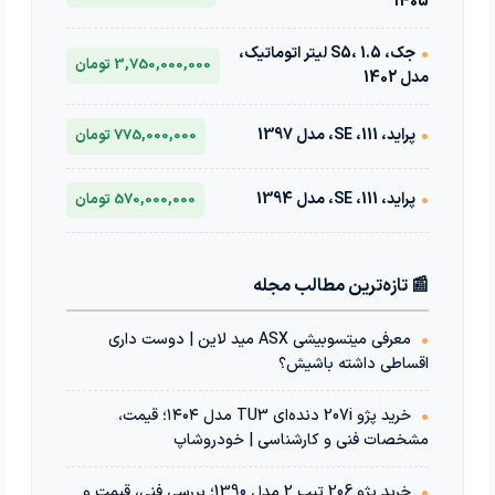
1405
•
جک، S5، 1.5 لیتر اتوماتیک،
3,750,000,000 تومان
مدل 1402
•
پراید، 111، SE، مدل 1397
775,000,000 تومان
•
پراید، 111، SE، مدل 1394
570,000,000 تومان
📰 تازه‌ترین مطالب مجله
•
معرفی میتسوبیشی ASX مید لاین | دوست داری
اقساطی داشته باشیش؟
•
خرید پژو 207i دنده‌ای TU3 مدل ۱۴۰۴؛ قیمت،
مشخصات فنی و کارشناسی | خودروشاپ
•
خرید پژو 206 تیپ 2 مدل 1390؛ بررسی فنی، قیمت و