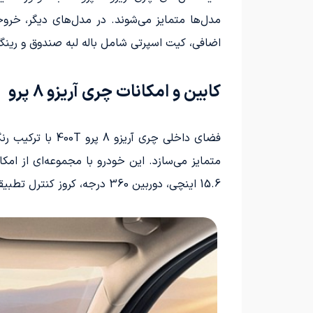
اضافی، کیت اسپرتی شامل باله لبه صندوق و رینگ‌های 18 اینچی با طراحی خاص را انت
کابین و امکانات چری آریزو 8 پرو
فضای داخلی چری
15.6 اینچی، دوربین 360 درجه، کروز کنترل تطبیقی، ترمز اضطراری خودکار و سیستم حفظ خطوط حرکت، تجربه‌ای راحت و لوکس را برای سرنشینان فراهم می‌آورد.