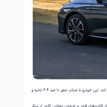
پیشرانه چری آریزو 8 پرو 400T قادر است خروجی خود را از طریق یک گیربکس اتوماتیک 8 سرعته به محور جلو منتقل کند. این خودرو با شتاب صفر تا صد 6.6 ثانیه و
 جلوپنجره، سپرها، کالیپرهای قرمز و خروجی دوتایی اگزوز از دیگر