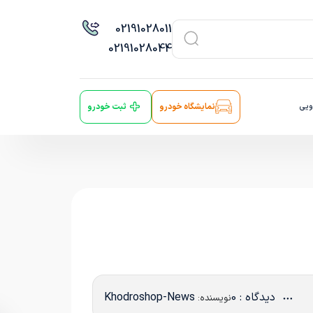
021
91028011
021
91028044
ویی
نمایشگاه خودرو
ثبت خودرو
دیدگاه : 0
Khodroshop-News
نویسنده: