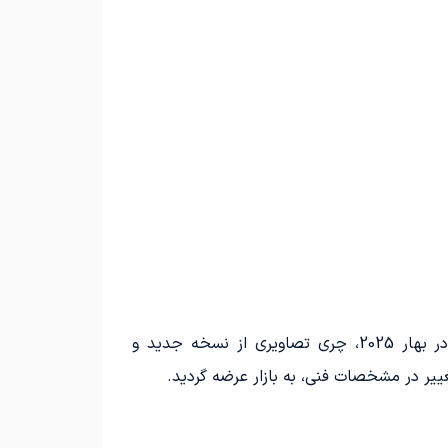
چری آریزو 8 برای اولین بار در سال 2022 رونمایی شد و به بازارهای مختلفی از جمله ایران و روسیه راه یافت. در بهار 2025، چری تصاویری از نسخه جدید و