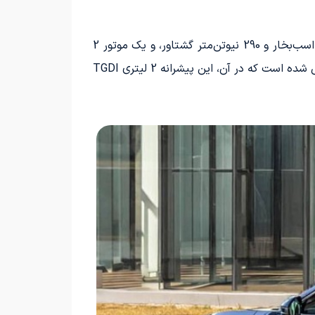
چری آریزو 8 پرو از گزینه‌های متنوعی برای پیشرانه برخوردار است که شامل یک موتور 1.6 لیتری توربوشارژ با توان 197 اسب‌بخار و 290 نیوتن‌متر گشتاور، و یک موتور 2
لیتری توربوشارژ با 254 اسب‌بخار قدرت و 390 نیوتن‌متر گشتاور می‌شود. به تازگی نسخه جدیدی با نام 400T نیز معرفی شده است که در آن، این پیشرانه 2 لیتری TGDI