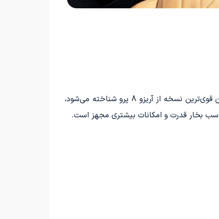
چری آریزو 8 پرو 400T با قیمت 147,900 یوان (معادل 21 هزار دلار) به بازار عرضه شده است. اگرچه این مدل به عنوان قوی‌ترین نسخه از آریزو 8 پرو شناخته می‌شود،