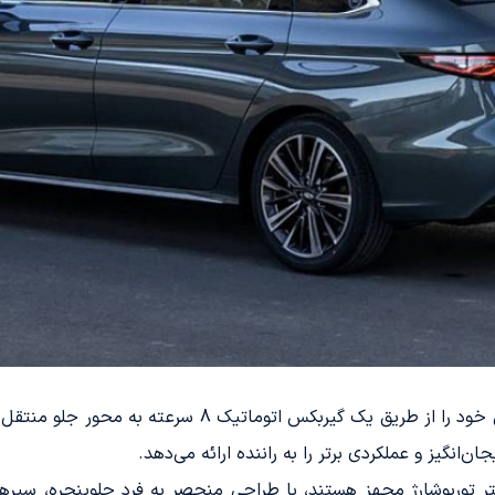
 مدل‌های چری آریزو 8 پرو که به موتور 2 لیتر توربوشارژ مجهز هستند، با طراحی منحصر به فرد