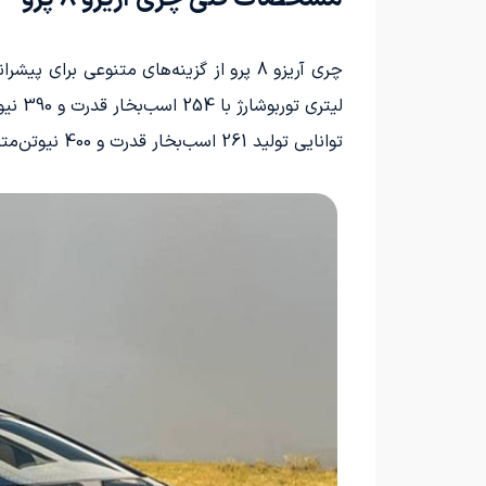
توانایی تولید 261 اسب‌بخار قدرت و 400 نیوتن‌متر گشتاور را دارد.