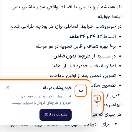
اگر همیشه آرزو داشتی با اقساط واقعی سوار ماشین بشی،
اینجا جوابته.
در خودروشاپ، شرایط اقساطی برای هر بودجه طراحی شده:
اقساط
۱۲، ۲۴ و ۳۶ ماهه
نرخ بهره شفاف و قابل تسویه در هر مرحله
در بسیاری از طرح‌ها
بدون ضامن
امکان انتخاب خودرو قبل از امضا
تحویل قطعی بعد از اولین پرداخت
تضمین سلامت فنی و بدنه با گزارش کارشناسی
×
خودروشاپ در بله
بله
یعنی از لحظه‌ی ثبت درخواست تا زمان تحویل، هیچ
قیمت روز، اخبار خودرویی, موجودی
!
خودرو و طرح‌های فروش را سریع‌تر ببینید.
ابهامی وجود نداره.
اعلان
هر چیزی که می‌شنوی، دقیقاً همون چیزیه که اجرا می‌شه.
عضویت در کانال
🔸 برای دریافت فهرست اقساط ویژه،
عدد ۱ رو