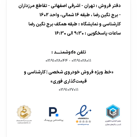
دفتر فروش : تهران - اشرفی اصفهانی - تقاطع مرزداران
- برج نگین رضا ، طبقه 16 شمالی، واحد 1602
کارشناسی و نمایشگاه : طبقه همکف برج نگین رضا
ساعات پاسخگویی : 9:30 الی 16:30
تلفن هdوشمنــــد :
02191028044
-
02191028011
«خط ویژه فروش خودروی شخصی | کارشناسی و
قیمت‌گذاری فوری»
02191027011