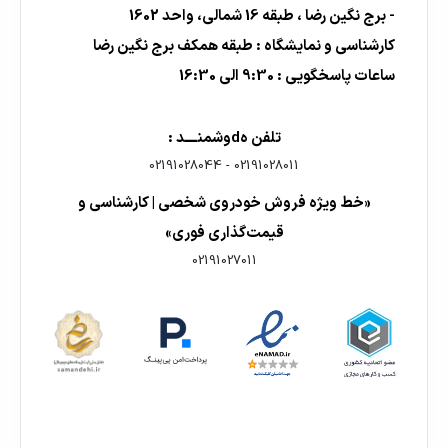
- برج نگین رضا ، طبقه 16 شمالی، واحد 1602
کارشناسی و نمایشگاه : طبقه همکف برج نگین رضا
ساعات پاسخگویی : 9:30 الی 16:30
تلفن هdوشمنــــد :
02191028044
-
02191028011
«خط ویژه فروش خودروی شخصی | کارشناسی و
قیمت‌گذاری فوری»
02191027011