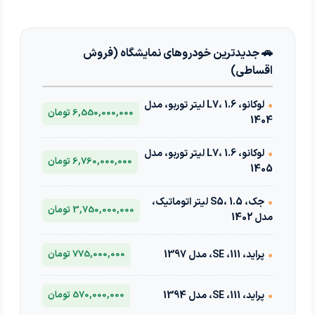
🚗 جدیدترین خودروهای نمایشگاه (فروش
اقساطی)
•
لوکانو، L7، 1.6 لیتر توربو، مدل
6,550,000,000 تومان
1404
•
لوکانو، L7، 1.6 لیتر توربو، مدل
6,760,000,000 تومان
1405
•
جک، S5، 1.5 لیتر اتوماتیک،
3,750,000,000 تومان
مدل 1402
•
پراید، 111، SE، مدل 1397
775,000,000 تومان
•
پراید، 111، SE، مدل 1394
570,000,000 تومان