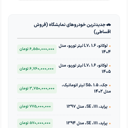
🚗 جدیدترین خودروهای نمایشگاه (فروش
اقساطی)
•
لوکانو، L7، 1.6 لیتر توربو، مدل
6,550,000,000 تومان
1404
•
لوکانو، L7، 1.6 لیتر توربو، مدل
6,760,000,000 تومان
1405
•
جک، S5، 1.5 لیتر اتوماتیک،
3,750,000,000 تومان
مدل 1402
•
پراید، 111، SE، مدل 1397
775,000,000 تومان
•
پراید، 111، SE، مدل 1394
570,000,000 تومان