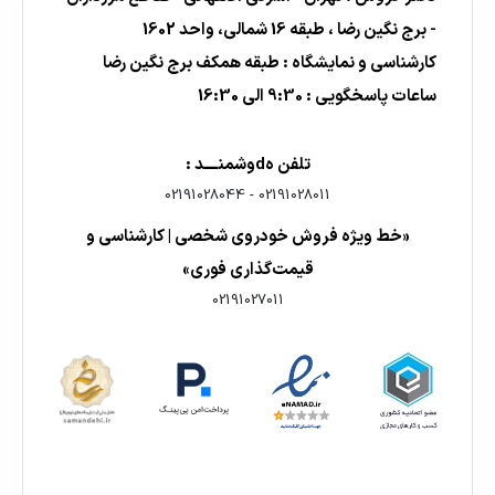
- برج نگین رضا ، طبقه 16 شمالی، واحد 1602
کارشناسی و نمایشگاه : طبقه همکف برج نگین رضا
ساعات پاسخگویی : 9:30 الی 16:30
تلفن هdوشمنــــد :
02191028044
-
02191028011
«خط ویژه فروش خودروی شخصی | کارشناسی و
قیمت‌گذاری فوری»
02191027011