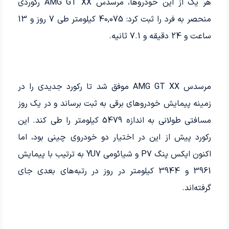
هر یک از این خودروها، مرسدس AMG GT XX رکوردی
منحصر به فرد را ثبت کرد: 40,075 کیلومتر طی 7 روز و 13
ساعت و 24 دقیقه و 7.1 ثانیه.
مرسدس AMG GT XX موفق شد تا رکورد جدیدی را در
زمینه پیمایش خودروهای برقی به ثبت برساند و در یک روز
مسافتی طولانی به اندازه 5479 کیلومتر را طی کند. این
رکورد پیش از این در اختیار دو خودروی چینی بود، اما
اکنون ایکس پنگ P7 و شیائومی YU7 به ترتیب با پیمایش
3961 و 3944 کیلومتر در روز در رتبه‌های بعدی جای
گرفته‌اند.