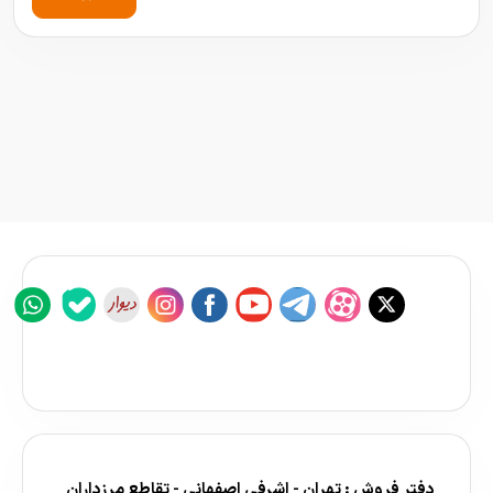
دفتر فروش : تهران - اشرفی اصفهانی - تقاطع مرزداران