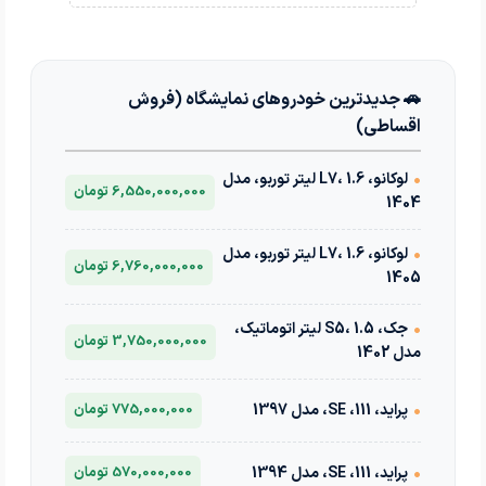
🚗 جدیدترین خودروهای نمایشگاه (فروش
اقساطی)
•
لوکانو، L7، 1.6 لیتر توربو، مدل
6,550,000,000 تومان
1404
•
لوکانو، L7، 1.6 لیتر توربو، مدل
6,760,000,000 تومان
1405
•
جک، S5، 1.5 لیتر اتوماتیک،
3,750,000,000 تومان
مدل 1402
•
پراید، 111، SE، مدل 1397
775,000,000 تومان
•
پراید، 111، SE، مدل 1394
570,000,000 تومان