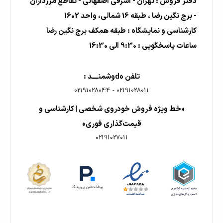
دفتر فروش : تهران - اشرفی اصفهانی - تقاطع مرزداران
- برج نگین رضا ، طبقه 16 شمالی، واحد 1602
کارشناسی و نمایشگاه : طبقه همکف برج نگین رضا
ساعات پاسخگویی : 9:30 الی 16:30
تلفن هdوشمنــــد :
02191028044
-
02191028011
«خط ویژه فروش خودروی شخصی | کارشناسی و
قیمت‌گذاری فوری»
02191027011