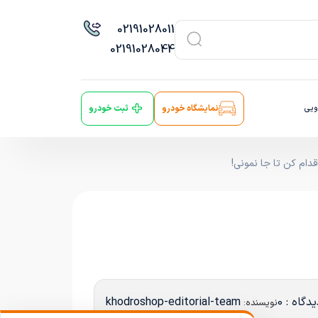
021
91028011
021
91028044
ویی
نمایشگاه خودرو
ثبت خودرو
دگاه : 0
khodroshop-editorial-team
نویسنده: