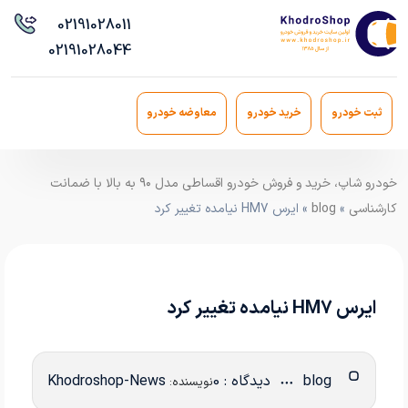
021
91028011
021
91028044
ثبت خودرو
خرید خودرو
معاوضه خودرو
خودرو شاپ، خرید و فروش خودرو اقساطی مدل ۹۰ به بالا با ضمانت
کارشناسی
»
blog
» ایرس HM7 نیامده تغییر کرد
ایرس HM7 نیامده تغییر کرد
blog
دیدگاه : 0
Khodroshop-News
نویسنده: