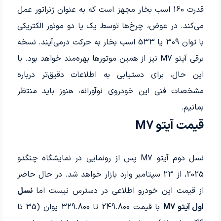
قدرت 160 اسب بخار مجهز است که به عنوان ژنراتور عمل
می‌کند. در عوض، چرخ‌ها توسط یک یا دو موتور الکتریکی
با توان 309 یا 533 اسب بخار به حرکت درمی‌آیند. نسخه
برقی آیتو M7 نیز از همین موتورها بهره‌مند خواهد بود. با
این حال، برای دستیابی به اطلاعات دقیق‌تر درباره
مشخصات فنی این خودروی نوآورانه، هنوز باید منتظر
بمانیم.
قیمت آیتو M7
نسل دوم آیتو M7 پس از رونمایی در نمایشگاه چنگدو
2025، از 23 سپتامبر وارد بازار خواهد شد. در حال حاضر
از قیمت این خودرو اطلاعی در دسترس نیست اما
نسل
اول آیتو M7
با قیمت 249.800 تا 329.800 یوان (35 تا