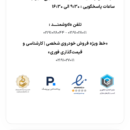
ساعات پاسخگویی : 9:30 الی 16:30
تلفن هdوشمنــــد :
02191028044
-
02191028011
«خط ویژه فروش خودروی شخصی | کارشناسی و
قیمت‌گذاری فوری»
02191027011