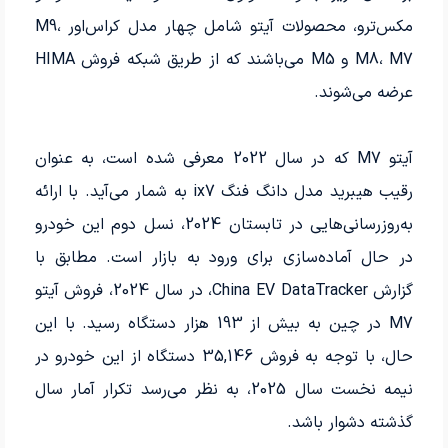
مکس‌ترو، محصولات آیتو شامل چهار مدل کراس‌اور M9،
M8، M7 و M5 می‌باشند که از طریق شبکه فروش HIMA
عرضه می‌شوند.
آیتو M7 که در سال 2022 معرفی شده است، به عنوان
رقیب هیبرید مدل دانگ فنگ ix7 به شمار می‌آید. با ارائه
به‌روزرسانی‌هایی در تابستان 2024، نسل دوم این خودرو
در حال آماده‌سازی برای ورود به بازار است. مطابق با
گزارش China EV DataTracker، در سال 2024، فروش آیتو
M7 در چین به بیش از 193 هزار دستگاه رسید. با این
حال، با توجه به فروش 35,146 دستگاه از این خودرو در
نیمه نخست سال 2025، به نظر می‌رسد تکرار آمار سال
گذشته دشوار باشد.