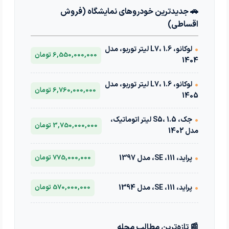
🚗 جدیدترین خودروهای نمایشگاه (فروش
اقساطی)
•
لوکانو، L7، 1.6 لیتر توربو، مدل
6,550,000,000 تومان
1404
•
لوکانو، L7، 1.6 لیتر توربو، مدل
6,760,000,000 تومان
1405
•
جک، S5، 1.5 لیتر اتوماتیک،
3,750,000,000 تومان
مدل 1402
•
پراید، 111، SE، مدل 1397
775,000,000 تومان
•
پراید، 111، SE، مدل 1394
570,000,000 تومان
📰 تازه‌ترین مطالب مجله