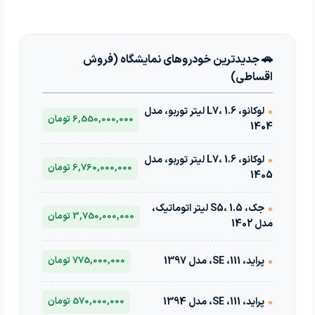
🚗 جدیدترین خودروهای نمایشگاه (فروش
اقساطی)
•
لوکانو، L7، 1.6 لیتر توربو، مدل
6,550,000,000 تومان
1404
•
لوکانو، L7، 1.6 لیتر توربو، مدل
6,760,000,000 تومان
1405
•
جک، S5، 1.5 لیتر اتوماتیک،
3,750,000,000 تومان
مدل 1402
•
پراید، 111، SE، مدل 1397
775,000,000 تومان
•
پراید، 111، SE، مدل 1394
570,000,000 تومان