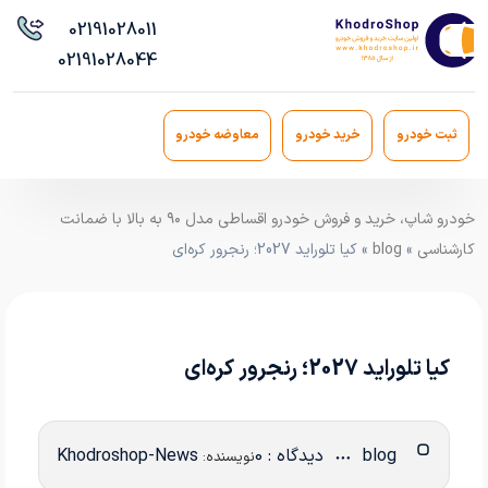
021
91028011
021
91028044
ثبت خودرو
خرید خودرو
معاوضه خودرو
خودرو شاپ، خرید و فروش خودرو اقساطی مدل ۹۰ به بالا با ضمانت
کارشناسی
»
blog
» کیا تلوراید 2027؛ رنجرور کره‌ای
کیا تلوراید 2027؛ رنجرور کره‌ای
blog
دیدگاه : 0
Khodroshop-News
نویسنده: