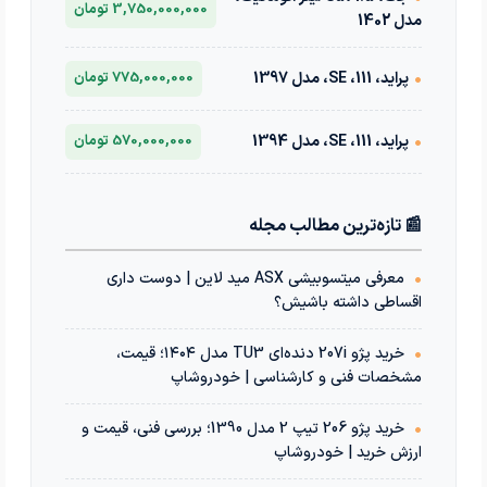
3,750,000,000 تومان
مدل 1402
•
پراید، 111، SE، مدل 1397
775,000,000 تومان
•
پراید، 111، SE، مدل 1394
570,000,000 تومان
📰 تازه‌ترین مطالب مجله
•
معرفی میتسوبیشی ASX مید لاین | دوست داری
اقساطی داشته باشیش؟
•
خرید پژو 207i دنده‌ای TU3 مدل ۱۴۰۴؛ قیمت،
مشخصات فنی و کارشناسی | خودروشاپ
•
خرید پژو 206 تیپ 2 مدل 1390؛ بررسی فنی، قیمت و
ارزش خرید | خودروشاپ