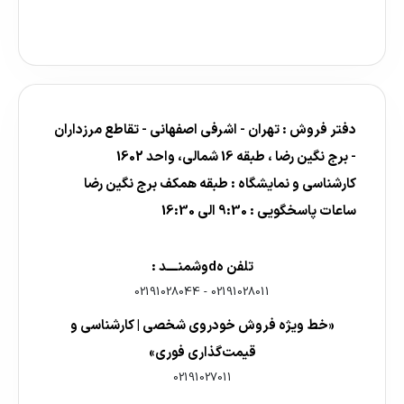
دفتر فروش : تهران - اشرفی اصفهانی - تقاطع مرزداران
- برج نگین رضا ، طبقه 16 شمالی، واحد 1602
کارشناسی و نمایشگاه : طبقه همکف برج نگین رضا
ساعات پاسخگویی : 9:30 الی 16:30
تلفن هdوشمنــــد :
02191028044
-
02191028011
«خط ویژه فروش خودروی شخصی | کارشناسی و
قیمت‌گذاری فوری»
02191027011