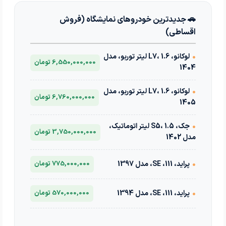
🚗 جدیدترین خودروهای نمایشگاه (فروش
اقساطی)
•
لوکانو، L7، 1.6 لیتر توربو، مدل
6,550,000,000 تومان
1404
•
لوکانو، L7، 1.6 لیتر توربو، مدل
6,760,000,000 تومان
1405
•
جک، S5، 1.5 لیتر اتوماتیک،
3,750,000,000 تومان
مدل 1402
•
پراید، 111، SE، مدل 1397
775,000,000 تومان
•
پراید، 111، SE، مدل 1394
570,000,000 تومان