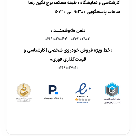
کارشناسی و نمایشگاه : طبقه همکف برج نگین رضا
ساعات پاسخگویی : 9:30 الی 16:30
تلفن هdوشمنــــد :
02191028044
-
02191028011
«خط ویژه فروش خودروی شخصی | کارشناسی و
قیمت‌گذاری فوری»
02191027011