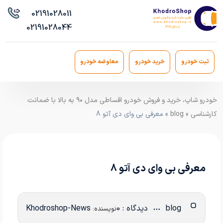
021
91028011
021
91028044
ثبت خودرو
خرید خودرو
معاوضه خودرو
خودرو شاپ، خرید و فروش خودرو اقساطی مدل ۹۰ به بالا با ضمانت
کارشناسی
»
blog
» معرفی بی وای دی آتو 8
معرفی بی وای دی آتو 8
blog
دیدگاه : 0
Khodroshop-News
نویسنده: