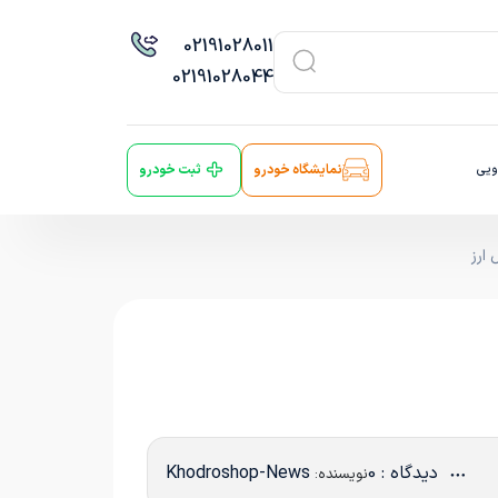
021
91028011
021
91028044
ویی
نمایشگاه خودرو
ثبت خودرو
ارز
دیدگاه : 0
Khodroshop-News
نویسنده: