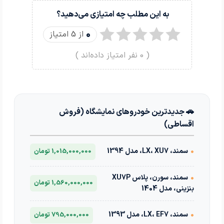
به این مطلب چه امتیازی می‌دهید؟
0
از 5 امتیاز
(
0
نفر امتیاز داده‌اند )
🚗 جدیدترین خودروهای نمایشگاه (فروش
اقساطی)
•
سمند، LX، XU7، مدل 1394
1,015,000,000 تومان
•
سمند، سورن، پلاس XU7P
1,560,000,000 تومان
بنزینی، مدل 1404
•
سمند، LX، EF7، مدل 1393
795,000,000 تومان