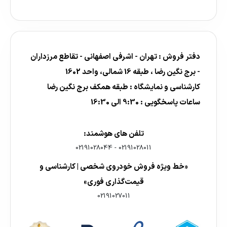
دفتر فروش : تهران - اشرفی اصفهانی - تقاطع مرزداران
- برج نگین رضا ، طبقه 16 شمالی، واحد 1602
کارشناسی و نمایشگاه : طبقه همکف برج نگین رضا
ساعات پاسخگویی : 9:30 الی 16:30
تلفن های هوشمند:
02191028044
-
02191028011
«خط ویژه فروش خودروی شخصی | کارشناسی و
قیمت‌گذاری فوری»
02191027011