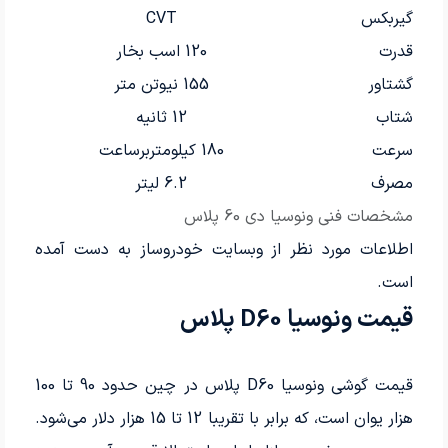
گیربکس
CVT
قدرت
120 اسب بخار
گشتاور
155 نیوتن متر
شتاب
12 ثانیه
سرعت
180 کیلومتربرساعت
مصرف
6.2 لیتر
مشخصات فنی ونوسیا دی 60 پلاس
اطلاعات مورد نظر از وبسایت خودروساز به دست آمده
است.
قیمت ونوسیا D60 پلاس
قیمت گوشی ونوسیا D60 پلاس در چین حدود 90 تا 100
هزار یوان است، که برابر با تقریبا 12 تا 15 هزار دلار می‌شود.