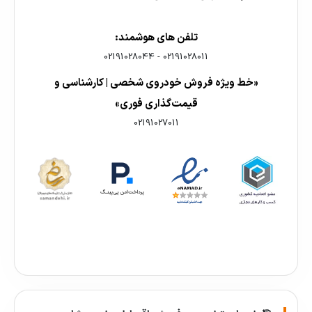
تلفن های هوشمند:
02191028044
-
02191028011
«خط ویژه فروش خودروی شخصی | کارشناسی و
قیمت‌گذاری فوری»
02191027011