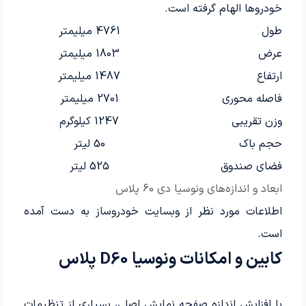
خودروها الهام گرفته است.
طول
4761 میلیمتر
عرض
1803 میلیمتر
ارتفاع
1487 میلیمتر
فاصله محوری
2701 میلیمتر
وزن تقریبی
1247 کیلوگرم
حجم باک
50 لیتر
فضای صندوق
525 لیتر
ابعاد و اندازه‌های ونوسیا دی 60 پلاس
اطلاعات مورد نظر از وبسایت خودروساز به دست آمده
است.
کابین و امکانات ونوسیا D60 پلاس
با افزایش اندازه صفحه نمایش اصلی، بسیاری از تنظیمات