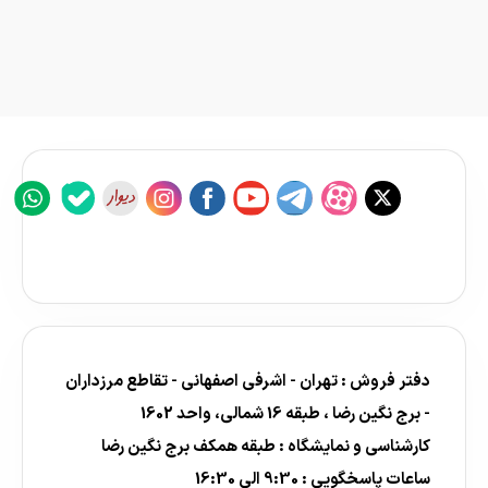
دفتر فروش : تهران - اشرفی اصفهانی - تقاطع مرزداران
- برج نگین رضا ، طبقه 16 شمالی، واحد 1602
کارشناسی و نمایشگاه : طبقه همکف برج نگین رضا
ساعات پاسخگویی : 9:30 الی 16:30