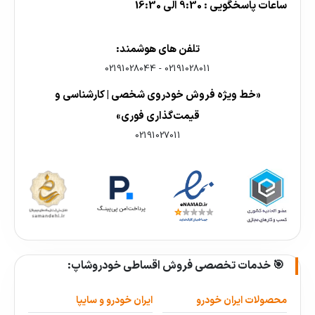
ساعات پاسخگویی : 9:30 الی 16:30
تلفن های هوشمند:
02191028044
-
02191028011
«خط ویژه فروش خودروی شخصی | کارشناسی و
قیمت‌گذاری فوری»
02191027011
🎯 خدمات تخصصی فروش اقساطی خودروشاپ:
محصولات ایران خودرو
ایران خودرو و سایپا