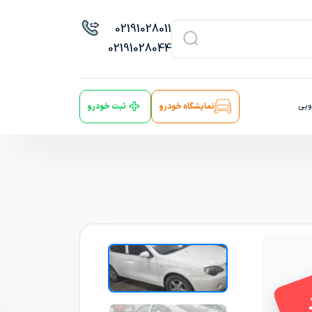
021
91028011
021
91028044
ویی
نمایشگاه خودرو
ثبت خودرو