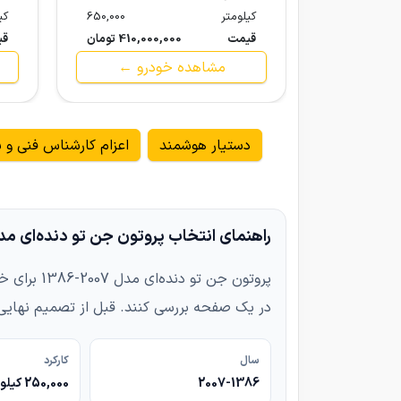
کیلومتر
650,000
کی
قیمت
410,000,000 تومان
قی
مشاهده خودرو ←
دستیار هوشمند
اعزام کارشناس فنی و ب
راهنمای انتخاب پروتون جن تو دنده‌ای مدل 2007-6
پروتون جن
در یک صفحه بررسی کنند. قبل از تصمیم نهایی
سال
کارکرد
2007-1386
250,000 کیلومتر