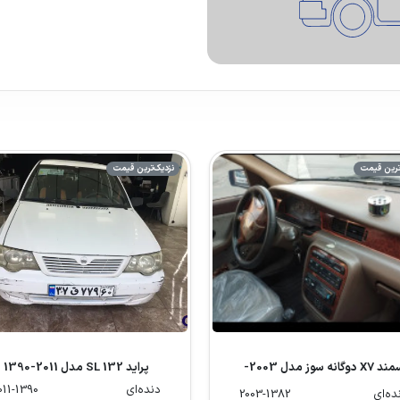
ترین قیمت
نزدیک‌ترین قیمت
سمند X7 دوگانه سوز مدل 2003-
پراید 132 SL مدل 2011-1390
1382
دنده‌ای
011-1390
ده‌ای
2003-1382