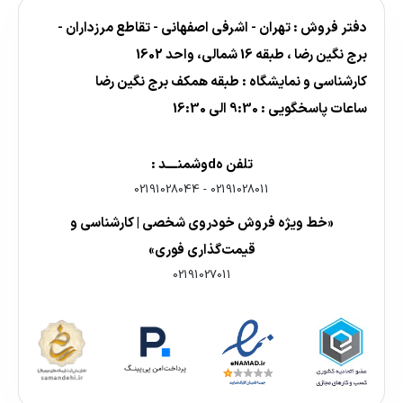
دفتر فروش : تهران - اشرفی اصفهانی - تقاطع مرزداران -
برج نگین رضا ، طبقه 16 شمالی، واحد 1602
کارشناسی و نمایشگاه : طبقه همکف برج نگین رضا
ساعات پاسخگویی : 9:30 الی 16:30
تلفن هdوشمنــــد :
02191028044
-
02191028011
«خط ویژه فروش خودروی شخصی | کارشناسی و
قیمت‌گذاری فوری»
02191027011