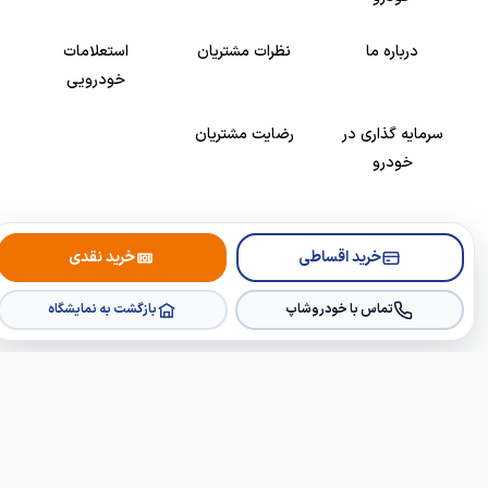
درباره ما
نظرات مشتریان
استعلامات
خودرویی
سرمایه گذاری در
رضایت مشتریان
خودرو
Copyright © 2005-2026
Khodroshop.ir
خرید اقساطی
خرید نقدی
تماس با خودروشاپ
بازگشت به نمایشگاه
×
×
🔔
خبرم کن از خودروهای جدید
👁️
دیده‌بان قیمت این خودرو