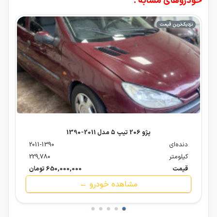
خودروهای مشابه :
نزدیک‌ترین قیمت
پژو 206 تیپ ۵ مدل 2011-1390
دنده‌ای
2011-1390
کیلومتر
229,780
قیمت
650,000,000 تومان
مشاهده خودرو ←