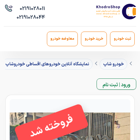
021
91028011
021
91028044
ثبت خودرو
خرید خودرو
معاوضه خودرو
خودرو شاپ
نمایشگاه آنلاین خودروهای اقساطی خودروشاپ
ورود | ثبت نام
فروخته شد