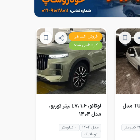
فروش اقساطی
کارشناسی شده
پژو 207i دنده‌ای TU5 مدل
لوکانو، L7، 1.6 لیتر توربو،
مدل 1404
متر
مدل 1404
0 کیلومتر
اتوماتیک