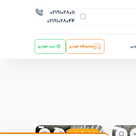
021
91028011
021
91028044
ویی
نمایشگاه خودرو
ثبت خودرو
فروش اقساطی