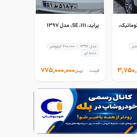
 لیتر اتوماتیک،
پراید، 111، SE، مدل 1397
مدل 1397
200,000 کیلومتر
دنده ای
775,000,000
3,750,
قیمت:
تومان