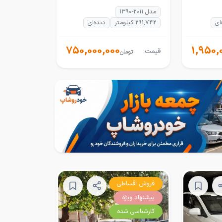
مدل 2011-1390
ای
291,742 کیلومتر
دنده‌ای
750,000,000
1,950,
قیمت:
تومان
فروش اقساطی
پیشنهاد ویژه
کارشناسی شده