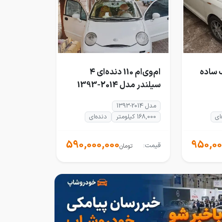
 هاچبک ساده
ام‌وی‌ام 110 دنده‌ای ۴
سیلندر مدل 2014-1393
مدل 2014-1393
ای
168,000 کیلومتر
دنده‌ای
590,000,000
950,00
قیمت:
تومان