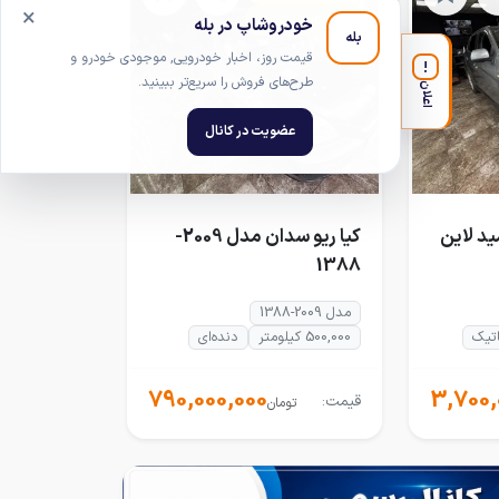
×
کارشناسی شده
خودروشاپ در بله
بله
قیمت روز، اخبار خودرویی, موجودی خودرو و
!
طرح‌های فروش را سریع‌تر ببینید.
اعلان
عضویت در کانال
وبیشی ASX مید لاین
کیا ریو سدان مدل 2009-
1388
مدل 2009-1388
اتیک
500,000 کیلومتر
دنده‌ای
790,000,000
3,700,
قیمت:
تومان